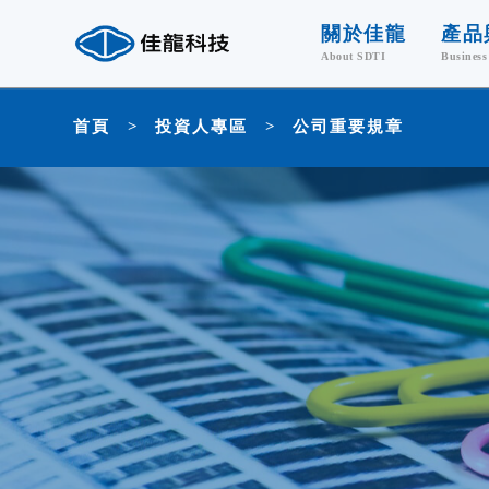
關於佳龍
產品
About SDTI
Business
公司簡介
貴金屬
首頁
投資人專區
公司重要規章
營運紀要
半導體
公司組織
半導體
製造
ESG
廢資
公司地圖
環保
媒體花絮
廢
最新消息
大數
分析實