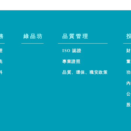
務
綠品坊
品質管理
理
ISO 認證
財
洗
專業證照
董
料
品質、環保、職安政策
功
內
公
股