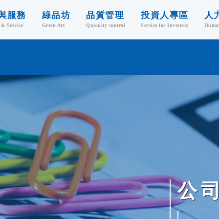
與服務
綠品坊
品質管理
投資人專區
人
 & Service
Green Art
Quaulity control
Service for Investors
Human
回收處理
ISO 認證
財務資訊
加
零件清洗
專業證照
薪
董事會
應用材料
品質、環保、職安政
學
功能性委員會
與銷售
策
內部稽核
福
公司重要規章
訊品回收
股東專欄
顧問服務
液處理
公
據中心
驗室服務