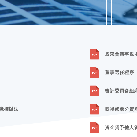
棄物產生
信息公開
股東會議事規
董事選任程序
審計委員會組
職權辦法
取得或處分資
資金貸予他人