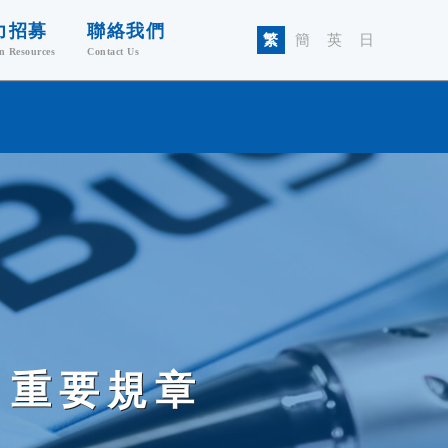
力招募
聯絡我們
繁
簡
英
日
 Resources
Contact Us
入佳龍
酬福利
習與發展
委資訊
司重要規章